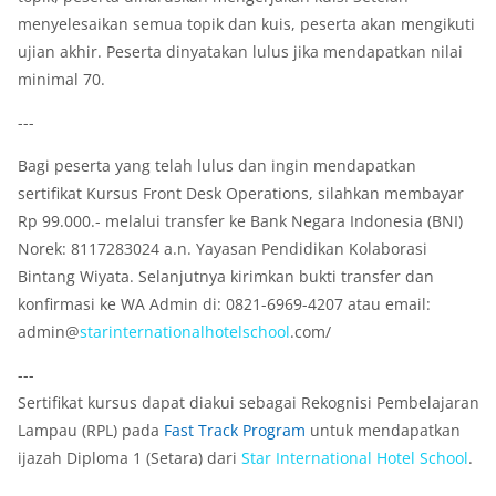
menyelesaikan semua topik dan kuis, peserta akan mengikuti
ujian akhir. Peserta dinyatakan lulus jika mendapatkan nilai
minimal 70.
---
Bagi peserta yang telah lulus dan ingin mendapatkan
sertifikat Kursus Front Desk Operations, silahkan membayar
Rp 99.000.- melalui transfer ke Bank Negara Indonesia (BNI)
Norek: 8117283024 a.n. Yayasan Pendidikan Kolaborasi
Bintang Wiyata. Selanjutnya kirimkan bukti transfer dan
konfirmasi ke WA Admin di: 0821-6969-4207 atau email:
admin@
star
international
hotel
school
.com/
---
Sertifikat kursus dapat diakui sebagai Rekognisi Pembelajaran
Lampau (RPL) pada
Fast Track Program
untuk mendapatkan
ijazah Diploma 1 (Setara) dari
Star
International
Hotel
School
.