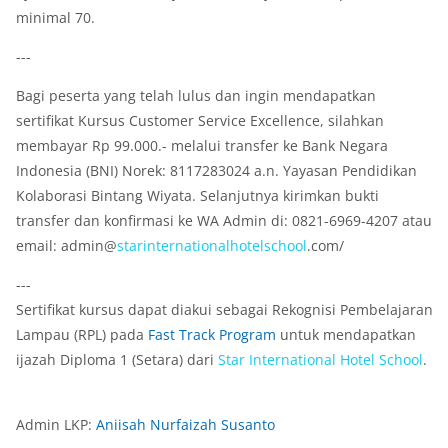
minimal 70.
---
Bagi peserta yang telah lulus dan ingin mendapatkan
sertifikat Kursus Customer Service Excellence, silahkan
membayar Rp 99.000.- melalui transfer ke Bank Negara
Indonesia (BNI) Norek: 8117283024 a.n. Yayasan Pendidikan
Kolaborasi Bintang Wiyata. Selanjutnya kirimkan bukti
transfer dan konfirmasi ke WA Admin di: 0821-6969-4207 atau
email: admin@
star
international
hotel
school
.com/
---
Sertifikat kursus dapat diakui sebagai Rekognisi Pembelajaran
Lampau (RPL) pada
Fast Track Program
untuk mendapatkan
ijazah Diploma 1 (Setara) dari
Star
International
Hotel
School
.
Admin LKP:
Aniisah Nurfaizah Susanto