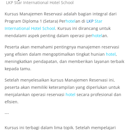
Kategori kursus
LKP Star International Hotel School
Kursus Manajemen Reservasi adalah bagian integral dari
Program Diploma 1 (Setara) Per
hotel
an di
LKP
Star
International
Hotel
School
. Kursus ini dirancang untuk
mendalami aspek penting dalam operasi per
hotel
an.
Peserta akan memahami pentingnya manajemen reservasi
yang efisien dalam mengoptimalkan tingkat hunian
hotel
,
meningkatkan pendapatan, dan memberikan layanan terbaik
kepada tamu.
Setelah menyelesaikan kursus Manajemen Reservasi ini,
peserta akan memiliki keterampilan yang diperlukan untuk
menjalankan operasi reservasi
hotel
secara profesional dan
efisien.
---
Kursus ini terbagi dalam lima topik. Setelah mempelajari