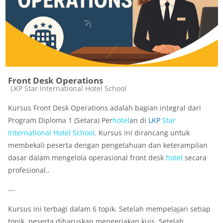
Front Desk Operations
Kategori kursus
LKP Star International Hotel School
Kursus Front Desk Operations adalah bagian integral dari
Program Diploma 1 (Setara) Per
hotel
an di
LKP
Star
International
Hotel
School
. Kursus ini dirancang untuk
membekali peserta dengan pengetahuan dan keterampilan
dasar dalam mengelola operasional front desk
hotel
secara
profesional..
---
Kursus ini terbagi dalam 6 topik. Setelah mempelajari setiap
topik, peserta diharuskan mengerjakan kuis. Setelah