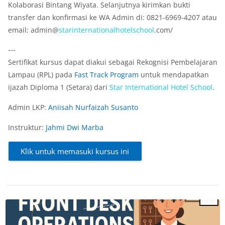
Kolaborasi Bintang Wiyata. Selanjutnya kirimkan bukti
transfer dan konfirmasi ke WA Admin di: 0821-6969-4207 atau
email: admin@
star
international
hotel
school
.com/
---
Sertifikat kursus dapat diakui sebagai Rekognisi Pembelajaran
Lampau (RPL) pada
Fast Track Program
untuk mendapatkan
ijazah Diploma 1 (Setara) dari
Star
International
Hotel
School
.
Admin LKP:
Aniisah Nurfaizah Susanto
Instruktur:
Jahmi Dwi Marba
Klik untuk memasuki kursus ini