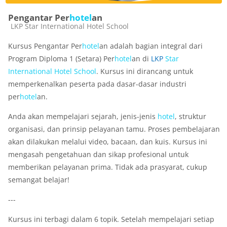
Pengantar Per
hotel
an
Kategori kursus
LKP Star International Hotel School
Kursus Pengantar Per
hotel
an adalah bagian integral dari
Program Diploma 1 (Setara) Per
hotel
an di
LKP
Star
International
Hotel
School
. Kursus ini dirancang untuk
memperkenalkan peserta pada dasar-dasar industri
per
hotel
an.
Anda akan mempelajari sejarah, jenis-jenis
hotel
, struktur
organisasi, dan prinsip pelayanan tamu. Proses pembelajaran
akan dilakukan melalui video, bacaan, dan kuis. Kursus ini
mengasah pengetahuan dan sikap profesional untuk
memberikan pelayanan prima. Tidak ada prasyarat, cukup
semangat belajar!
---
Kursus ini terbagi dalam 6 topik. Setelah mempelajari setiap