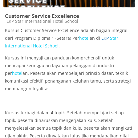
Customer Service Excellence
Kategori kursus
LKP Star International Hotel School
Kursus Customer Service Excellence adalah bagian integral
dari Program Diploma 1 (Setara) Per
hotel
an di
LKP
Star
International
Hotel
School
.
Kursus ini menyajikan panduan komprehensif untuk
mencapai keunggulan layanan pelanggan di industri
per
hotel
an. Peserta akan mempelajari prinsip dasar, teknik
komunikasi efektif, penanganan keluhan tamu, serta strategi
membangun loyalitas.
---
Kursus terbagi dalam 4 topik. Setelah mempelajari setiap
topik, peserta diharuskan mengerjakan kuis. Setelah
menyelesaikan semua topik dan kuis, peserta akan mengikuti
ujian akhir. Peserta dinyatakan lulus jika mendapatkan nilai