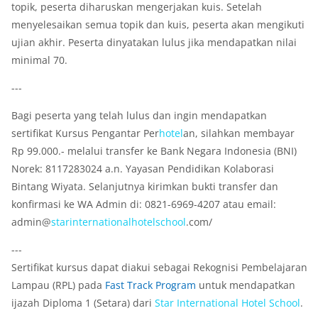
topik, peserta diharuskan mengerjakan kuis. Setelah
menyelesaikan semua topik dan kuis, peserta akan mengikuti
ujian akhir. Peserta dinyatakan lulus jika mendapatkan nilai
minimal 70.
---
Bagi peserta yang telah lulus dan ingin mendapatkan
sertifikat Kursus Pengantar Per
hotel
an, silahkan membayar
Rp 99.000.- melalui transfer ke Bank Negara Indonesia (BNI)
Norek: 8117283024 a.n. Yayasan Pendidikan Kolaborasi
Bintang Wiyata. Selanjutnya kirimkan bukti transfer dan
konfirmasi ke WA Admin di: 0821-6969-4207 atau email:
admin@
star
international
hotel
school
.com/
---
Sertifikat kursus dapat diakui sebagai Rekognisi Pembelajaran
Lampau (RPL) pada
Fast Track Program
untuk mendapatkan
ijazah Diploma 1 (Setara) dari
Star
International
Hotel
School
.