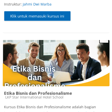
Instruktur:
Jahmi Dwi Marba
Klik untuk memasuki kursus ini
Etika Bisnis dan Profesionalisme
Kategori kursus
LKP Star International Hotel School
Kursus Etika Bisnis dan Profesionalisme adalah bagian