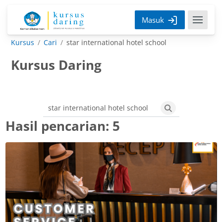
Lewati ke konten utama
Masuk
Kursus
Cari
star international hotel school
Kursus Daring
Cari kursus
Cari kursus
Hasil pencarian: 5